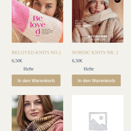
BELOVED KNITS NO.2
NORDIC KNITS NR. 2
6,50
€
6,50
€
Hefte
Hefte
In den Warenkorb
In den Warenkorb