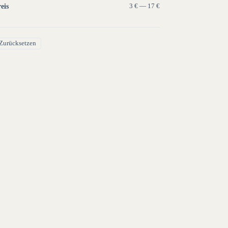
eis
3 € — 17 €
Zurücksetzen