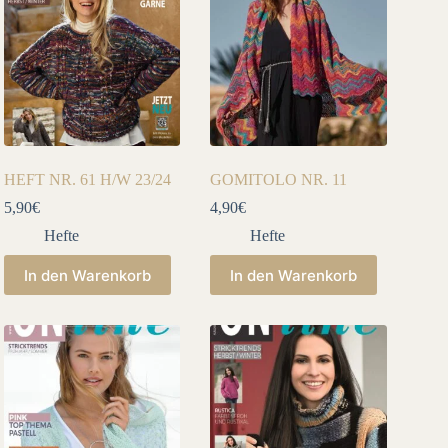
HEFT NR. 61 H/W 23/24
GOMITOLO NR. 11
5,90
€
4,90
€
Hefte
Hefte
In den Warenkorb
In den Warenkorb