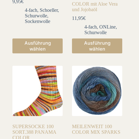
9,95
€
COLOR mit Aloe Vera
und Jojobaöl
4-fach
,
Schoeller
,
Schurwolle
,
11,95
€
Sockenwolle
4-fach
,
ONLine
,
Schurwolle
Dieses
Dieses
Ausführung
Ausführung
Produkt
Produkt
wählen
wählen
weist
weist
mehrere
mehrere
Varianten
Varianten
auf.
auf.
Die
Die
Optionen
Optionen
können
können
auf
auf
der
der
Produktseite
Produktseite
gewählt
gewählt
werden
werden
SUPERSOCKE 100
MEILENWEIT 100
SORT.388 PANAMA
COLOR MIX SPARKS
COLOR