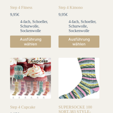
Step 4 Fitness
Step 4 Kimono
9,95
€
9,95
€
4-fach
,
Schoeller
,
4-fach
,
Schoeller
,
Schurwolle
,
Schurwolle
,
Sockenwolle
Sockenwolle
Dieses
Dieses
Ausführung
Ausführung
Produkt
Produkt
wählen
wählen
weist
weist
mehrere
mehrere
Varianten
Varianten
auf.
auf.
Die
Die
Optionen
Optionen
können
können
auf
auf
der
der
Produktseite
Produktseite
gewählt
gewählt
werden
werden
Step 4 Cupcake
SUPERSOCKE 100
SORT.383 STYLE-