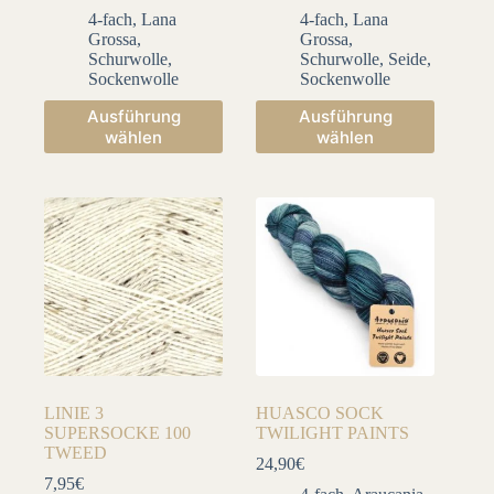
4-fach
,
Lana
4-fach
,
Lana
Grossa
,
Grossa
,
Schurwolle
,
Schurwolle
,
Seide
,
Sockenwolle
Sockenwolle
Dieses
Dieses
Ausführung
Ausführung
Produkt
Produkt
wählen
wählen
weist
weist
mehrere
mehrere
Varianten
Varianten
auf.
auf.
Die
Die
Optionen
Optionen
können
können
auf
auf
der
der
Produktseite
Produktseite
gewählt
gewählt
werden
werden
LINIE 3
HUASCO SOCK
SUPERSOCKE 100
TWILIGHT PAINTS
TWEED
24,90
€
7,95
€