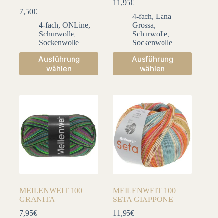
11,95
€
7,50
€
4-fach
,
Lana
4-fach
,
ONLine
,
Grossa
,
Schurwolle
,
Schurwolle
,
Sockenwolle
Sockenwolle
Dieses
Dieses
Ausführung
Ausführung
Produkt
Produkt
wählen
wählen
weist
weist
mehrere
mehrere
Varianten
Varianten
auf.
auf.
Die
Die
Optionen
Optionen
können
können
auf
auf
der
der
Produktseite
Produktseite
gewählt
gewählt
werden
werden
MEILENWEIT 100
MEILENWEIT 100
GRANITA
SETA GIAPPONE
7,95
€
11,95
€