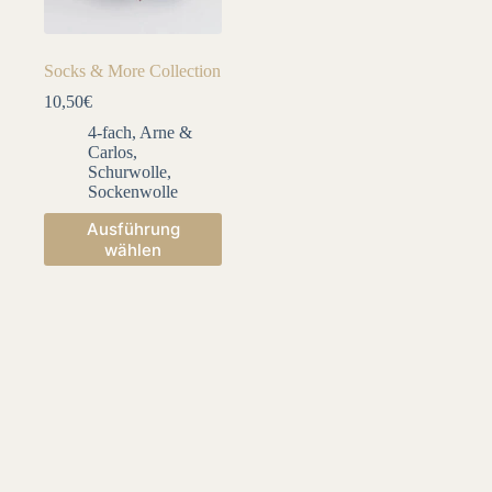
Socks & More Collection
10,50
€
4-fach
,
Arne &
Carlos
,
Schurwolle
,
Sockenwolle
Dieses
Ausführung
Produkt
wählen
weist
mehrere
Varianten
auf.
Die
Optionen
können
auf
der
Produktseite
gewählt
werden