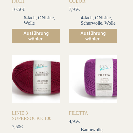
FACH
COLOR
10,50
€
7,95
€
6-fach
,
ONLine
,
4-fach
,
ONLine
,
Wolle
Schurwolle
,
Wolle
Dieses
Dieses
Ausführung
Ausführung
Produkt
Produkt
wählen
wählen
weist
weist
mehrere
mehrere
Varianten
Varianten
auf.
auf.
Die
Die
Optionen
Optionen
können
können
auf
auf
der
der
Produktseite
Produktseite
gewählt
gewählt
werden
werden
LINIE 3
FILETTA
SUPERSOCKE 100
4,95
€
7,50
€
Baumwolle
,