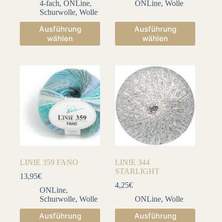
4-fach
,
ONLine
,
ONLine
,
Wolle
Schurwolle
,
Wolle
Dieses
Dieses
Ausführung
Ausführung
Produkt
Produkt
wählen
wählen
weist
weist
mehrere
mehrere
Varianten
Varianten
auf.
auf.
Die
Die
Optionen
Optionen
können
können
auf
auf
der
der
Produktseite
Produktseite
gewählt
gewählt
werden
werden
LINIE 359 FANO
LINIE 344
STARLIGHT
13,95
€
4,25
€
ONLine
,
Schurwolle
,
Wolle
ONLine
,
Wolle
Dieses
Dieses
Ausführung
Ausführung
Produkt
Produkt