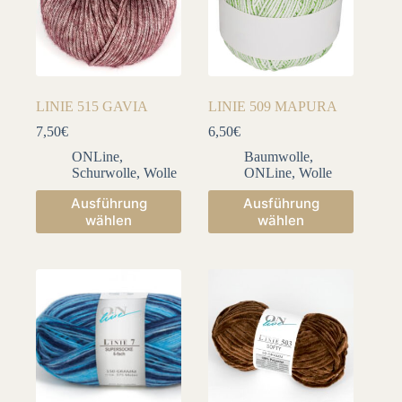
LINIE 515 GAVIA
LINIE 509 MAPURA
7,50
€
6,50
€
ONLine
,
Baumwolle
,
Schurwolle
,
Wolle
ONLine
,
Wolle
Dieses
Dieses
Ausführung
Ausführung
Produkt
Produkt
wählen
wählen
weist
weist
mehrere
mehrere
Varianten
Varianten
auf.
auf.
Die
Die
Optionen
Optionen
können
können
auf
auf
der
der
Produktseite
Produktseite
gewählt
gewählt