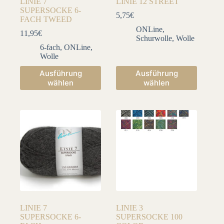
LINIE 7
LINIE 12 STREET
SUPERSOCKE 6-
5,75
€
FACH TWEED
ONLine
,
11,95
€
Schurwolle
,
Wolle
6-fach
,
ONLine
,
Wolle
Dieses
Dieses
Ausführung
Ausführung
Produkt
Produkt
wählen
wählen
weist
weist
mehrere
mehrere
Varianten
Varianten
auf.
auf.
Die
Die
Optionen
Optionen
können
können
auf
auf
der
der
Produktseite
Produktseite
gewählt
gewählt
werden
werden
LINIE 7
LINIE 3
SUPERSOCKE 6-
SUPERSOCKE 100