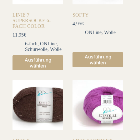
werden
werden
LINIE 7
SOFTY
SUPERSOCKE 6-
4,95
€
FACH COLOR
ONLine
,
Wolle
11,95
€
6-fach
,
ONLine
,
Schurwolle
,
Wolle
Dieses
Ausführung
Dieses
Ausführung
Produkt
wählen
Produkt
wählen
weist
weist
mehrere
mehrere
Varianten
Varianten
auf.
auf.
Die
Die
Optionen
Optionen
können
können
auf
auf
der
der
Produktseite
Produktseite
gewählt
gewählt
werden
werden