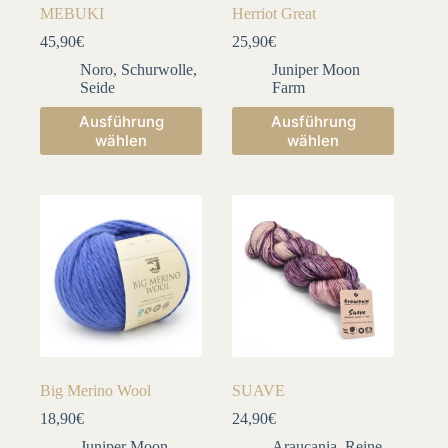
MEBUKI
Herriot Great
45,90
€
25,90
€
Noro
,
Schurwolle
,
Juniper Moon
Seide
Farm
Dieses
Dieses
Ausführung
Ausführung
Produkt
Produkt
wählen
wählen
weist
weist
mehrere
mehrere
Varianten
Varianten
auf.
auf.
Die
Die
Optionen
Optionen
können
können
auf
auf
der
der
Produktseite
Produktseite
gewählt
gewählt
werden
werden
Big Merino Wool
SUAVE
18,90
€
24,90
€
Juniper Moon
Araucania
,
Reine