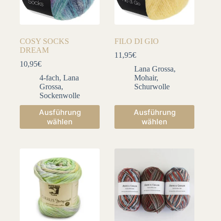
Produktseite
Produktseite
gewählt
gewählt
werden
werden
COSY SOCKS
FILO DI GIO
DREAM
11,95
€
10,95
€
Lana Grossa
,
4-fach
,
Lana
Mohair
,
Grossa
,
Schurwolle
Sockenwolle
Dieses
Dieses
Ausführung
Ausführung
Produkt
Produkt
wählen
wählen
weist
weist
mehrere
mehrere
Varianten
Varianten
auf.
auf.
Die
Die
Optionen
Optionen
können
können
auf
auf
der
der
Produktseite
Produktseite
gewählt
gewählt