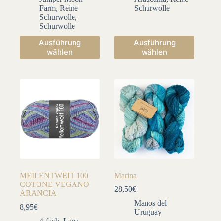
Farm
,
Reine
Schurwolle
Schurwolle
,
Schurwolle
Dieses
Dieses
Ausführung
Ausführung
Produkt
Produkt
wählen
wählen
weist
weist
mehrere
mehrere
Varianten
Varianten
auf.
auf.
Die
Die
Optionen
Optionen
können
können
auf
auf
der
der
Produktseite
Produktseite
gewählt
gewählt
werden
werden
MEILENTWEIT 100
Marina
COTONE VEGANO
28,50
€
ARANCIA
Manos del
8,95
€
Uruguay
4-fach
,
Lana