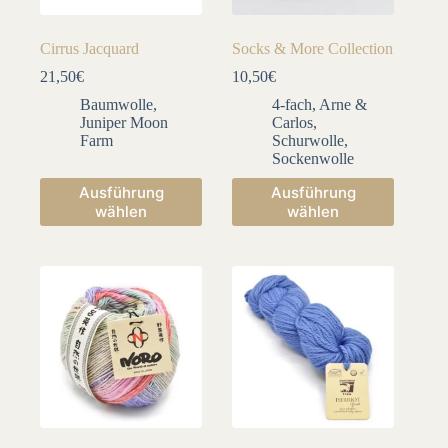
werden
werden
Cirrus Jacquard
Socks & More Collection
21,50
€
10,50
€
Baumwolle
,
4-fach
,
Arne &
Juniper Moon
Carlos
,
Farm
Schurwolle
,
Sockenwolle
Dieses
Dieses
Ausführung
Ausführung
Produkt
Produkt
wählen
wählen
weist
weist
mehrere
mehrere
Varianten
Varianten
auf.
auf.
Die
Die
Optionen
Optionen
können
können
auf
auf
der
der
Produktseite
Produktseite
gewählt
gewählt
werden
werden