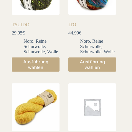
Produktseite
Produktseite
gewählt
gewählt
werden
werden
TSUIDO
ITO
29,95
€
44,90
€
Noro
,
Reine
Noro
,
Reine
Schurwolle
,
Schurwolle
,
Schurwolle
,
Wolle
Schurwolle
,
Wolle
Dieses
Dieses
Ausführung
Ausführung
Produkt
Produkt
wählen
wählen
weist
weist
mehrere
mehrere
Varianten
Varianten
auf.
auf.
Die
Die
Optionen
Optionen
können
können
auf
auf
der
der
Produktseite
Produktseite
gewählt
gewählt
werden
werden