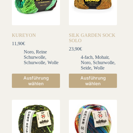
KUREYON
SILK GARDEN SOCK
SOLO
11,90
€
23,90
€
Noro
,
Reine
Schurwolle
,
4-fach
,
Mohair
,
Schurwolle
,
Wolle
Noro
,
Schurwolle
,
Seide
,
Wolle
Dieses
Dieses
Ausführung
Ausführung
Produkt
Produkt
wählen
wählen
weist
weist
mehrere
mehrere
Varianten
Varianten
auf.
auf.
Die
Die
Optionen
Optionen
können
können
auf
auf
der
der