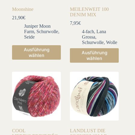
Moonshine
MEILENWEIT 100
DENIM MIX
21,90
€
7,95
€
Juniper Moon
Farm
,
Schurwolle
,
4-fach
,
Lana
Seide
Grossa
,
Schurwolle
,
Wolle
Dieses
Ausführung
Dieses
Ausführung
Produkt
wählen
Produkt
wählen
weist
weist
mehrere
mehrere
Varianten
Varianten
auf.
auf.
Die
Die
Optionen
Optionen
können
können
auf
auf
der
der
Produktseite
Produktseite
gewählt
gewählt
werden
werden
COOL
LANDLUST DIE