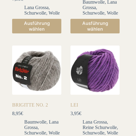
Baumwolle
,
Lana
Lana Grossa
,
Grossa
,
Schurwolle
,
Wolle
Schurwolle
,
Wolle
Dieses
Dieses
Ausführung
Ausführung
Produkt
Produkt
wählen
wählen
weist
weist
mehrere
mehrere
Varianten
Varianten
auf.
auf.
Die
Die
Optionen
Optionen
können
können
auf
auf
der
der
Produktseite
Produktseite
gewählt
gewählt
werden
werden
BRIGITTE NO. 2
LEI
8,95
€
3,95
€
Baumwolle
,
Lana
Lana Grossa
,
Grossa
,
Reine Schurwolle
,
Schurwolle
,
Wolle
Schurwolle
,
Wolle