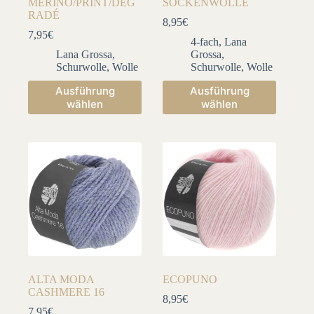
MERINO/PRINT/DÉG
SOCKENWOLLE
RADÉ
8,95
€
7,95
€
4-fach
,
Lana
Lana Grossa
,
Grossa
,
Schurwolle
,
Wolle
Schurwolle
,
Wolle
Dieses
Dieses
Ausführung
Ausführung
Produkt
Produkt
wählen
wählen
weist
weist
mehrere
mehrere
Varianten
Varianten
auf.
auf.
Die
Die
Optionen
Optionen
können
können
auf
auf
der
der
Produktseite
Produktseite
gewählt
gewählt
werden
werden
ALTA MODA
ECOPUNO
CASHMERE 16
8,95
€
7,95
€