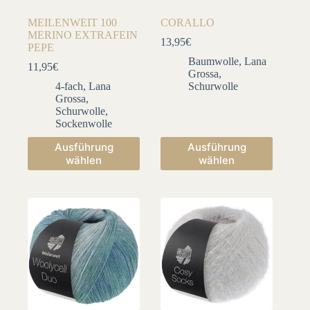
MEILENWEIT 100
CORALLO
MERINO EXTRAFEIN
13,95
€
PEPE
Baumwolle
,
Lana
11,95
€
Grossa
,
4-fach
,
Lana
Schurwolle
Grossa
,
Schurwolle
,
Sockenwolle
Dieses
Dieses
Ausführung
Ausführung
Produkt
Produkt
wählen
wählen
weist
weist
mehrere
mehrere
Varianten
Varianten
auf.
auf.
Die
Die
Optionen
Optionen
können
können
auf
auf
der
der
Produktseite
Produktseite
gewählt
gewählt
werden
werden