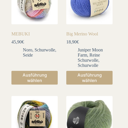
MEBUKI
Big Merino Wool
45,90
€
18,90
€
Noro
,
Schurwolle
,
Juniper Moon
Seide
Farm
,
Reine
Schurwolle
,
Schurwolle
Dieses
Dieses
Ausführung
Ausführung
Produkt
Produkt
wählen
wählen
weist
weist
mehrere
mehrere
Varianten
Varianten
auf.
auf.
Die
Die
Optionen
Optionen
können
können
auf
auf
der
der