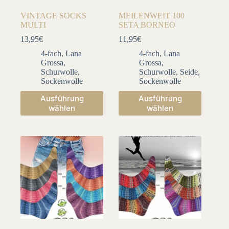
VINTAGE SOCKS
MEILENWEIT 100
MULTI
SETA BORNEO
13,95
€
11,95
€
4-fach
,
Lana
4-fach
,
Lana
Grossa
,
Grossa
,
Schurwolle
,
Schurwolle
,
Seide
,
Sockenwolle
Sockenwolle
Dieses
Dieses
Ausführung
Ausführung
Produkt
Produkt
wählen
wählen
weist
weist
mehrere
mehrere
Varianten
Varianten
auf.
auf.
Die
Die
Optionen
Optionen
können
können
auf
auf
der
der
Produktseite
Produktseite
gewählt
gewählt
werden
werden