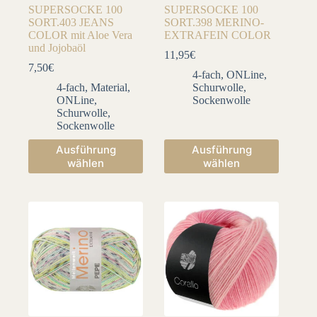
SUPERSOCKE 100
SUPERSOCKE 100
SORT.403 JEANS
SORT.398 MERINO-
COLOR mit Aloe Vera
EXTRAFEIN COLOR
und Jojobaöl
11,95
€
7,50
€
4-fach
,
ONLine
,
4-fach
,
Material
,
Schurwolle
,
ONLine
,
Sockenwolle
Schurwolle
,
Sockenwolle
Dieses
Dieses
Ausführung
Ausführung
Produkt
Produkt
wählen
wählen
weist
weist
mehrere
mehrere
Varianten
Varianten
auf.
auf.
Die
Die
Optionen
Optionen
können
können
auf
auf
der
der
Produktseite
Produktseite
gewählt
gewählt
werden
werden