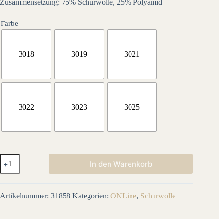
Zusammensetzung: 75% Schurwolle, 25% Polyamid
Farbe
3018
3019
3021
3022
3023
3025
SUPERSOCKE
In den Warenkorb
100
SORT.364
CANYON-
COLOR
Artikelnummer:
31858
Kategorien:
ONLine
,
Schurwolle
mit
Aloe
Vera