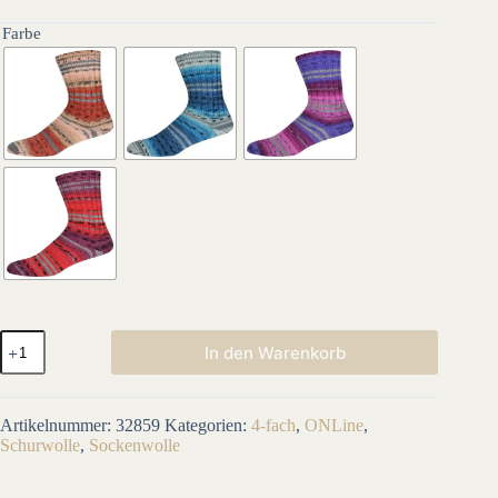
Farbe
SUPERSOCKE
In den Warenkorb
100
SORT.398
MERINO-
EXTRAFEIN
Artikelnummer:
32859
Kategorien:
4-fach
,
ONLine
,
COLOR
Schurwolle
,
Sockenwolle
Menge