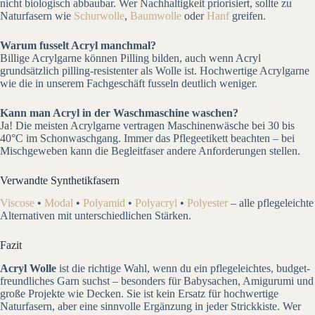
nicht biologisch abbaubar. Wer Nachhaltigkeit priorisiert, sollte zu
Naturfasern wie
Schurwolle
,
Baumwolle
oder
Hanf
greifen.
Warum fusselt Acryl manchmal?
Billige Acrylgarne können Pilling bilden, auch wenn Acryl
grundsätzlich pilling-resistenter als Wolle ist. Hochwertige Acrylgarne
wie die in unserem Fachgeschäft fusseln deutlich weniger.
Kann man Acryl in der Waschmaschine waschen?
Ja! Die meisten Acrylgarne vertragen Maschinenwäsche bei 30 bis
40°C im Schonwaschgang. Immer das Pflegeetikett beachten – bei
Mischgeweben kann die Begleitfaser andere Anforderungen stellen.
Verwandte Synthetikfasern
Viscose
•
Modal
•
Polyamid
•
Polyacryl
•
Polyester
– alle pflegeleichte
Alternativen mit unterschiedlichen Stärken.
Fazit
Acryl Wolle
ist die richtige Wahl, wenn du ein pflegeleichtes, budget-
freundliches Garn suchst – besonders für Babysachen, Amigurumi und
große Projekte wie Decken. Sie ist kein Ersatz für hochwertige
Naturfasern, aber eine sinnvolle Ergänzung in jeder Strickkiste. Wer