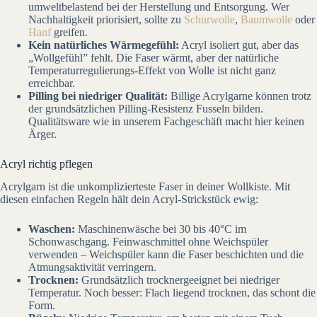
umweltbelastend bei der Herstellung und Entsorgung. Wer
Nachhaltigkeit priorisiert, sollte zu
Schurwolle
,
Baumwolle
oder
Hanf
greifen.
Kein natürliches Wärmegefühl:
Acryl isoliert gut, aber das
„Wollgefühl” fehlt. Die Faser wärmt, aber der natürliche
Temperaturregulierungs-Effekt von Wolle ist nicht ganz
erreichbar.
Pilling bei niedriger Qualität:
Billige Acrylgarne können trotz
der grundsätzlichen Pilling-Resistenz Fusseln bilden.
Qualitätsware wie in unserem Fachgeschäft macht hier keinen
Ärger.
Acryl richtig pflegen
Acrylgarn ist die unkomplizierteste Faser in deiner Wollkiste. Mit
diesen einfachen Regeln hält dein Acryl-Strickstück ewig:
Waschen:
Maschinenwäsche bei 30 bis 40°C im
Schonwaschgang. Feinwaschmittel ohne Weichspüler
verwenden – Weichspüler kann die Faser beschichten und die
Atmungsaktivität verringern.
Trocknen:
Grundsätzlich trocknergeeignet bei niedriger
Temperatur. Noch besser: Flach liegend trocknen, das schont die
Form.