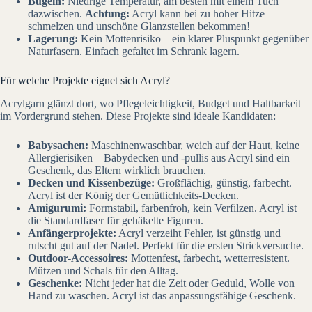
Bügeln:
Niedrige Temperatur, am besten mit einem Tuch
dazwischen.
Achtung:
Acryl kann bei zu hoher Hitze
schmelzen und unschöne Glanzstellen bekommen!
Lagerung:
Kein Mottenrisiko – ein klarer Pluspunkt gegenüber
Naturfasern. Einfach gefaltet im Schrank lagern.
Für welche Projekte eignet sich Acryl?
Acrylgarn glänzt dort, wo Pflegeleichtigkeit, Budget und Haltbarkeit
im Vordergrund stehen. Diese Projekte sind ideale Kandidaten:
Babysachen:
Maschinenwaschbar, weich auf der Haut, keine
Allergierisiken – Babydecken und -pullis aus Acryl sind ein
Geschenk, das Eltern wirklich brauchen.
Decken und Kissenbezüge:
Großflächig, günstig, farbecht.
Acryl ist der König der Gemütlichkeits-Decken.
Amigurumi:
Formstabil, farbenfroh, kein Verfilzen. Acryl ist
die Standardfaser für gehäkelte Figuren.
Anfängerprojekte:
Acryl verzeiht Fehler, ist günstig und
rutscht gut auf der Nadel. Perfekt für die ersten Strickversuche.
Outdoor-Accessoires:
Mottenfest, farbecht, wetterresistent.
Mützen und Schals für den Alltag.
Geschenke:
Nicht jeder hat die Zeit oder Geduld, Wolle von
Hand zu waschen. Acryl ist das anpassungsfähige Geschenk.