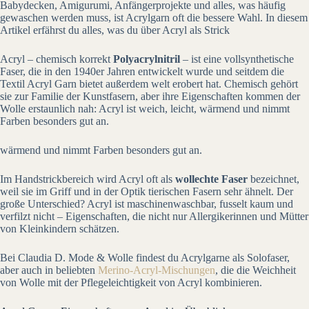
Babydecken, Amigurumi, Anfängerprojekte und alles, was häufig
gewaschen werden muss, ist Acrylgarn oft die bessere Wahl. In diesem
Artikel erfährst du alles, was du über Acryl als Strick
Acryl – chemisch korrekt
Polyacrylnitril
– ist eine vollsynthetische
Faser, die in den 1940er Jahren entwickelt wurde und seitdem die
Textil Acryl Garn bietet außerdem welt erobert hat. Chemisch gehört
sie zur Familie der Kunstfasern, aber ihre Eigenschaften kommen der
Wolle erstaunlich nah: Acryl ist weich, leicht, wärmend und nimmt
Farben besonders gut an.
wärmend und nimmt Farben besonders gut an.
Im Handstrickbereich wird Acryl oft als
wollechte Faser
bezeichnet,
weil sie im Griff und in der Optik tierischen Fasern sehr ähnelt. Der
große Unterschied? Acryl ist maschinenwaschbar, fusselt kaum und
verfilzt nicht – Eigenschaften, die nicht nur Allergikerinnen und Mütter
von Kleinkindern schätzen.
Bei Claudia D. Mode & Wolle findest du Acrylgarne als Solofaser,
aber auch in beliebten
Merino-Acryl-Mischungen
, die die Weichheit
von Wolle mit der Pflegeleichtigkeit von Acryl kombinieren.