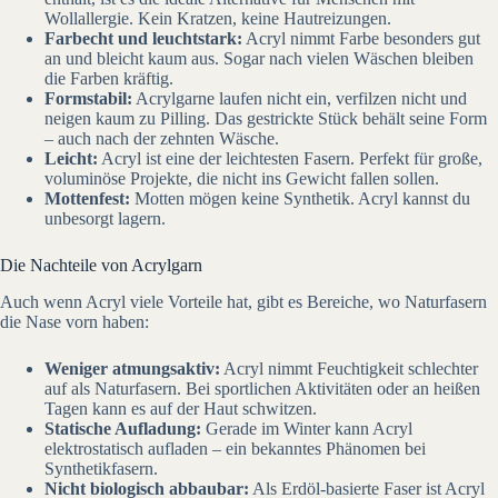
Wollallergie. Kein Kratzen, keine Hautreizungen.
Farbecht und leuchtstark:
Acryl nimmt Farbe besonders gut
an und bleicht kaum aus. Sogar nach vielen Wäschen bleiben
die Farben kräftig.
Formstabil:
Acrylgarne laufen nicht ein, verfilzen nicht und
neigen kaum zu Pilling. Das gestrickte Stück behält seine Form
– auch nach der zehnten Wäsche.
Leicht:
Acryl ist eine der leichtesten Fasern. Perfekt für große,
voluminöse Projekte, die nicht ins Gewicht fallen sollen.
Mottenfest:
Motten mögen keine Synthetik. Acryl kannst du
unbesorgt lagern.
Die Nachteile von Acrylgarn
Auch wenn Acryl viele Vorteile hat, gibt es Bereiche, wo Naturfasern
die Nase vorn haben:
Weniger atmungsaktiv:
Acryl nimmt Feuchtigkeit schlechter
auf als Naturfasern. Bei sportlichen Aktivitäten oder an heißen
Tagen kann es auf der Haut schwitzen.
Statische Aufladung:
Gerade im Winter kann Acryl
elektrostatisch aufladen – ein bekanntes Phänomen bei
Synthetikfasern.
Nicht biologisch abbaubar:
Als Erdöl-basierte Faser ist Acryl