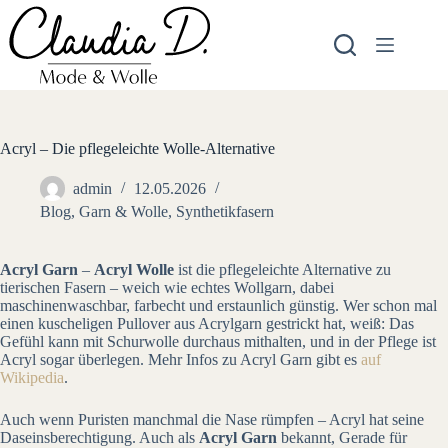
Zum
Inhalt
springen
Acryl – Die pflegeleichte Wolle-Alternative
admin
12.05.2026
Blog
,
Garn & Wolle
,
Synthetikfasern
Acryl Garn
–
Acryl Wolle
ist die pflegeleichte Alternative zu
tierischen Fasern – weich wie echtes Wollgarn, dabei
maschinenwaschbar, farbecht und erstaunlich günstig. Wer schon mal
einen kuscheligen Pullover aus Acrylgarn gestrickt hat, weiß: Das
Gefühl kann mit Schurwolle durchaus mithalten, und in der Pflege ist
Acryl sogar überlegen. Mehr Infos zu Acryl Garn gibt es
auf
Wikipedia
.
Auch wenn Puristen manchmal die Nase rümpfen – Acryl hat seine
Daseinsberechtigung. Auch als
Acryl Garn
bekannt, Gerade für