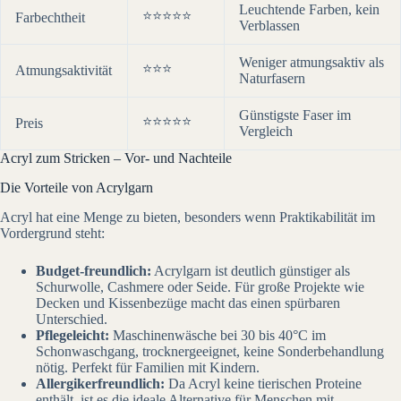
Leuchtende Farben, kein
⭐⭐⭐⭐⭐
Farbechtheit
Verblassen
Weniger atmungsaktiv als
⭐⭐⭐
Atmungsaktivität
Naturfasern
Günstigste Faser im
⭐⭐⭐⭐⭐
Preis
Vergleich
Acryl zum Stricken – Vor- und Nachteile
Die Vorteile von Acrylgarn
Acryl hat eine Menge zu bieten, besonders wenn Praktikabilität im
Vordergrund steht:
Budget-freundlich:
Acrylgarn ist deutlich günstiger als
Schurwolle, Cashmere oder Seide. Für große Projekte wie
Decken und Kissenbezüge macht das einen spürbaren
Unterschied.
Pflegeleicht:
Maschinenwäsche bei 30 bis 40°C im
Schonwaschgang, trocknergeeignet, keine Sonderbehandlung
nötig. Perfekt für Familien mit Kindern.
Allergikerfreundlich:
Da Acryl keine tierischen Proteine
enthält, ist es die ideale Alternative für Menschen mit