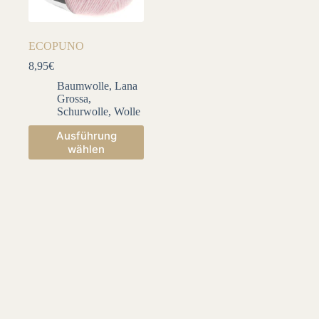
ECOPUNO
8,95
€
Baumwolle
,
Lana
Grossa
,
Schurwolle
,
Wolle
Dieses
Ausführung
Produkt
wählen
weist
mehrere
Varianten
auf.
Die
Optionen
können
auf
der
Produktseite
gewählt
werden