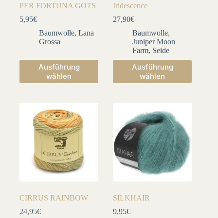
PER FORTUNA GOTS
Iridescence
5,95
€
27,90
€
Baumwolle
,
Lana
Baumwolle
,
Grossa
Juniper Moon
Farm
,
Seide
Dieses
Dieses
Ausführung
Ausführung
Produkt
Produkt
wählen
wählen
weist
weist
mehrere
mehrere
Varianten
Varianten
auf.
auf.
Die
Die
Optionen
Optionen
können
können
auf
auf
der
der
Produktseite
Produktseite
gewählt
gewählt
werden
werden
CIRRUS RAINBOW
SILKHAIR
24,95
€
9,95
€