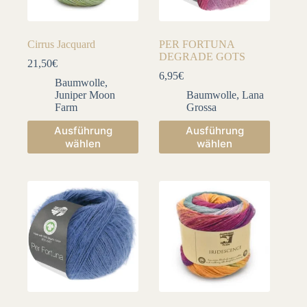
Cirrus Jacquard
PER FORTUNA
DEGRADE GOTS
21,50
€
6,95
€
Baumwolle
,
Juniper Moon
Baumwolle
,
Lana
Farm
Grossa
Dieses
Dieses
Ausführung
Ausführung
Produkt
Produkt
wählen
wählen
weist
weist
mehrere
mehrere
Varianten
Varianten
auf.
auf.
Die
Die
Optionen
Optionen
können
können
auf
auf
der
der
Produktseite
Produktseite
gewählt
gewählt
werden
werden