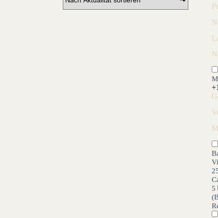
P
N
L
N
M
+
G
V
M
B
V
2
C
5
(
R