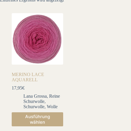
MERINO LACE
AQUARELL
17,95
€
Lana Grossa
,
Reine
Schurwolle
,
Schurwolle
,
Wolle
Dieses
Ausführung
Produkt
wählen
weist
mehrere