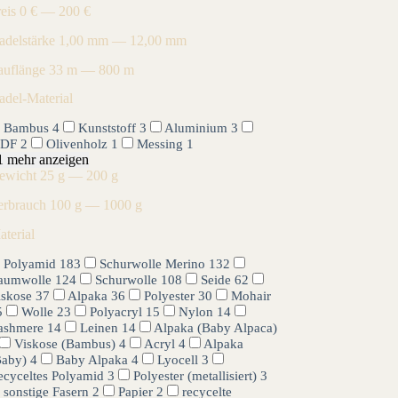
reis
0 € — 200 €
adelstärke
1,00 mm — 12,00 mm
auflänge
33 m — 800 m
adel-Material
Bambus
4
Kunststoff
3
Aluminium
3
DF
2
Olivenholz
1
Messing
1
1 mehr anzeigen
ewicht
25 g — 200 g
erbrauch
100 g — 1000 g
aterial
Polyamid
183
Schurwolle Merino
132
aumwolle
124
Schurwolle
108
Seide
62
iskose
37
Alpaka
36
Polyester
30
Mohair
5
Wolle
23
Polyacryl
15
Nylon
14
ashmere
14
Leinen
14
Alpaka (Baby Alpaca)
Viskose (Bambus)
4
Acryl
4
Alpaka
Baby)
4
Baby Alpaka
4
Lyocell
3
ecyceltes Polyamid
3
Polyester (metallisiert)
3
sonstige Fasern
2
Papier
2
recycelte