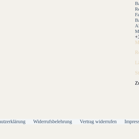
B
Re
F
B
A
M
+
M
R
L
S
Z
utzerklärung
Widerrufsbelehrung
Vertrag widerrufen
Impres
Alle Preise inkl. der gesetzlichen MwSt.