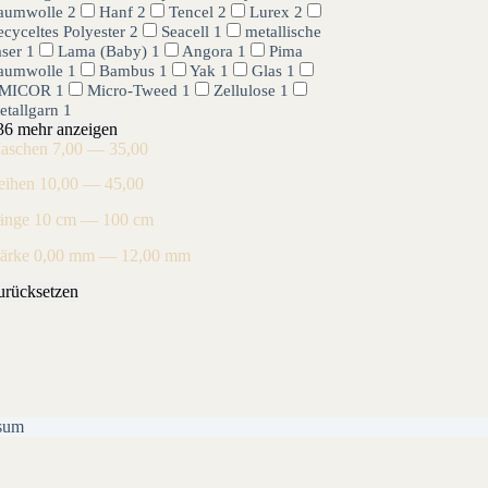
aumwolle
2
Hanf
2
Tencel
2
Lurex
2
cyceltes Polyester
2
Seacell
1
metallische
aser
1
Lama (Baby)
1
Angora
1
Pima
aumwolle
1
Bambus
1
Yak
1
Glas
1
MICOR
1
Micro-Tweed
1
Zellulose
1
etallgarn
1
36 mehr anzeigen
aschen
7,00 — 35,00
eihen
10,00 — 45,00
änge
10 cm — 100 cm
tärke
0,00 mm — 12,00 mm
urücksetzen
sum