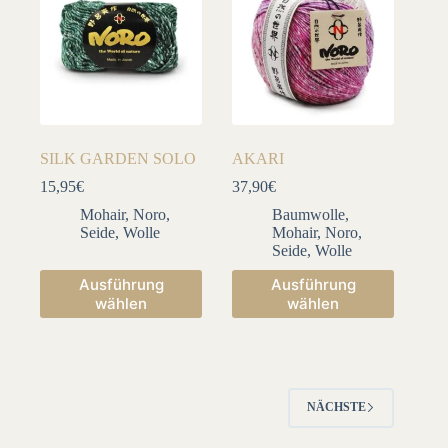
Optionen
Optionen
können
können
auf
auf
der
der
Produktseite
Produktseite
gewählt
gewählt
werden
werden
SILK GARDEN SOLO
AKARI
15,95
€
37,90
€
Mohair
,
Noro
,
Baumwolle
,
Seide
,
Wolle
Mohair
,
Noro
,
Seide
,
Wolle
Dieses
Dieses
Ausführung
Ausführung
Produkt
Produkt
wählen
wählen
weist
weist
mehrere
mehrere
Varianten
Varianten
auf.
auf.
Die
Die
Optionen
Optionen
NÄCHSTE
können
können
auf
auf