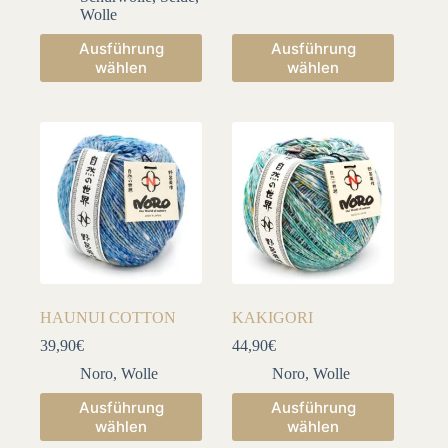
Wolle
Dieses
Dieses
Ausführung
Ausführung
Produkt
Produkt
wählen
wählen
weist
weist
mehrere
mehrere
Varianten
Varianten
auf.
auf.
Die
Die
Optionen
Optionen
können
können
auf
auf
der
der
Produktseite
Produktseite
gewählt
gewählt
werden
werden
HAUNUI COTTON
KAKIGORI
39,90
€
44,90
€
Noro
,
Wolle
Noro
,
Wolle
Dieses
Dieses
Ausführung
Ausführung
Produkt
Produkt
wählen
wählen
weist
weist