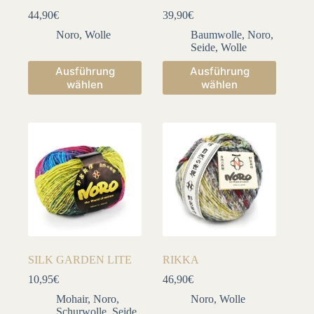
44,90
€
39,90
€
Noro
,
Wolle
Baumwolle
,
Noro
,
Seide
,
Wolle
Dieses
Dieses
Ausführung
Ausführung
Produkt
Produkt
wählen
wählen
weist
weist
mehrere
mehrere
Varianten
Varianten
auf.
auf.
Die
Die
Optionen
Optionen
können
können
auf
auf
der
der
Produktseite
Produktseite
gewählt
gewählt
werden
werden
SILK GARDEN LITE
RIKKA
10,95
€
46,90
€
Mohair
,
Noro
,
Noro
,
Wolle
Schurwolle
,
Seide
,