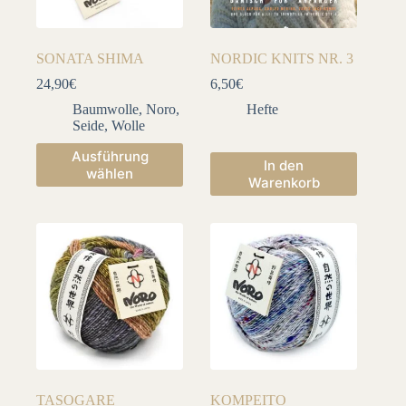
SONATA SHIMA
NORDIC KNITS NR. 3
24,90
€
6,50
€
Baumwolle
,
Noro
,
Hefte
Seide
,
Wolle
Dieses
Ausführung
In den
Produkt
wählen
Warenkorb
weist
mehrere
Varianten
auf.
Die
Optionen
können
auf
der
Produktseite
gewählt
werden
TASOGARE
KOMPEITO