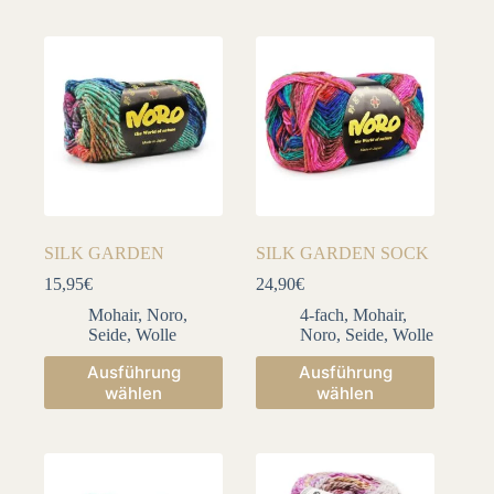
mehrere
mehrere
Varianten
Varianten
auf.
auf.
Die
Die
Optionen
Optionen
können
können
auf
auf
der
der
Produktseite
Produktseite
gewählt
gewählt
werden
werden
SILK GARDEN
SILK GARDEN SOCK
15,95
€
24,90
€
Mohair
,
Noro
,
4-fach
,
Mohair
,
Seide
,
Wolle
Noro
,
Seide
,
Wolle
Dieses
Dieses
Ausführung
Ausführung
Produkt
Produkt
wählen
wählen
weist
weist
mehrere
mehrere
Varianten
Varianten
auf.
auf.
Die
Die