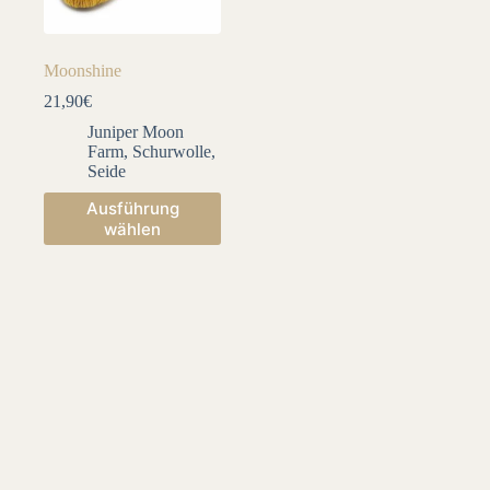
Moonshine
21,90
€
Juniper Moon
Farm
,
Schurwolle
,
Seide
Dieses
Ausführung
Produkt
wählen
weist
mehrere
Varianten
auf.
Die
Optionen
können
auf
der
Produktseite
gewählt
werden