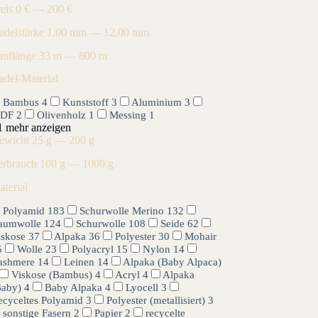
reis
0 € — 200 €
adelstärke
1,00 mm — 12,00 mm
auflänge
33 m — 800 m
adel-Material
Bambus
4
Kunststoff
3
Aluminium
3
DF
2
Olivenholz
1
Messing
1
1 mehr anzeigen
ewicht
25 g — 200 g
erbrauch
100 g — 1000 g
aterial
Polyamid
183
Schurwolle Merino
132
aumwolle
124
Schurwolle
108
Seide
62
iskose
37
Alpaka
36
Polyester
30
Mohair
5
Wolle
23
Polyacryl
15
Nylon
14
ashmere
14
Leinen
14
Alpaka (Baby Alpaca)
Viskose (Bambus)
4
Acryl
4
Alpaka
Baby)
4
Baby Alpaka
4
Lyocell
3
ecyceltes Polyamid
3
Polyester (metallisiert)
3
sonstige Fasern
2
Papier
2
recycelte