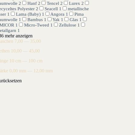
aumwolle
2
Hanf
2
Tencel
2
Lurex
2
cyceltes Polyester
2
Seacell
1
metallische
aser
1
Lama (Baby)
1
Angora
1
Pima
aumwolle
1
Bambus
1
Yak
1
Glas
1
MICOR
1
Micro-Tweed
1
Zellulose
1
etallgarn
1
36 mehr anzeigen
aschen
7,00 — 35,00
eihen
10,00 — 45,00
änge
10 cm — 100 cm
tärke
0,00 mm — 12,00 mm
urücksetzen