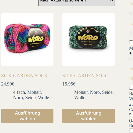
P
N
L
N
M
+
G
V
SILK GARDEN SOCK
SILK GARDEN SOLO
M
24,90
€
15,95
€
4-fach
,
Mohair
,
Mohair
,
Noro
,
Seide
,
B
Noro
,
Seide
,
Wolle
Wolle
V
2
C
Dieses
Dieses
Ausführung
Ausführung
5
Produkt
Produkt
wählen
wählen
(
weist
weist
R
mehrere
mehrere
Varianten
Varianten