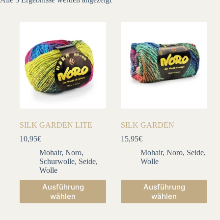
Aktualität
sortiert
SILK GARDEN LITE
SILK GARDEN
10,95
€
15,95
€
Mohair
,
Noro
,
Mohair
,
Noro
,
Seide
,
Schurwolle
,
Seide
,
Wolle
Wolle
Dieses
Dieses
Ausführung
Ausführung
Produkt
Produkt
wählen
wählen
weist
weist
mehrere
mehrere
Varianten
Varianten