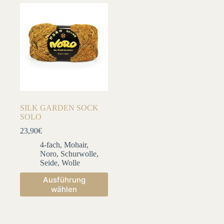
auf.
auf.
Die
Die
Optionen
Optionen
können
können
auf
auf
der
der
Produktseite
Produktseite
gewählt
gewählt
werden
werden
SILK GARDEN SOCK
SOLO
23,90
€
4-fach
,
Mohair
,
Noro
,
Schurwolle
,
Seide
,
Wolle
Dieses
Ausführung
Produkt
wählen
weist
mehrere
Varianten
auf.