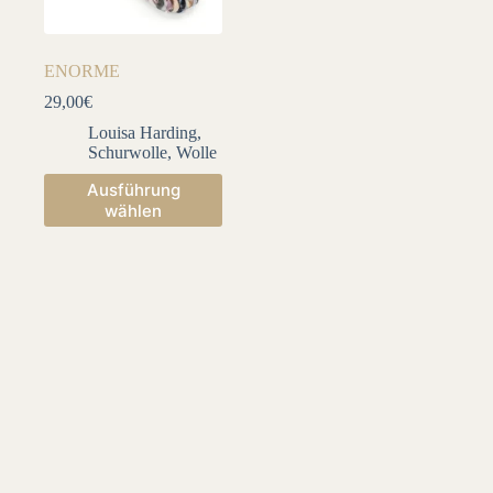
ENORME
29,00
€
Louisa Harding
,
Schurwolle
,
Wolle
Dieses
Ausführung
Produkt
wählen
weist
mehrere
Varianten
auf.
Die
Optionen
können
auf
der
Produktseite
gewählt
werden