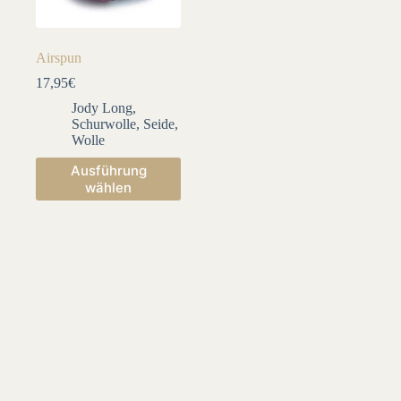
Airspun
17,95
€
Jody Long
,
Schurwolle
,
Seide
,
Wolle
Dieses
Ausführung
Produkt
wählen
weist
mehrere
Varianten
auf.
Die
Optionen
können
auf
der
Produktseite
gewählt
werden