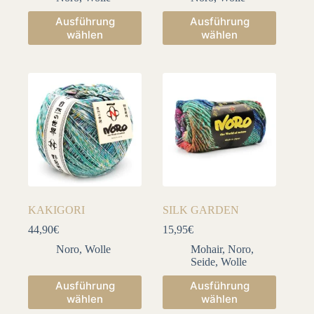
Dieses
Dieses
Ausführung
Ausführung
Produkt
Produkt
wählen
wählen
weist
weist
mehrere
mehrere
Varianten
Varianten
auf.
auf.
Die
Die
Optionen
Optionen
können
können
auf
auf
der
der
Produktseite
Produktseite
gewählt
gewählt
werden
werden
KAKIGORI
SILK GARDEN
44,90
€
15,95
€
Noro
,
Wolle
Mohair
,
Noro
,
Seide
,
Wolle
Dieses
Dieses
Ausführung
Ausführung
Produkt
Produkt
wählen
wählen
weist
weist