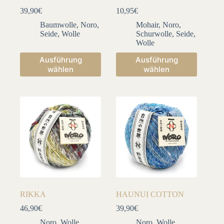
39,90
€
10,95
€
Baumwolle
,
Noro
,
Mohair
,
Noro
,
Seide
,
Wolle
Schurwolle
,
Seide
,
Wolle
Dieses
Dieses
Ausführung
Ausführung
Produkt
Produkt
wählen
wählen
weist
weist
mehrere
mehrere
Varianten
Varianten
auf.
auf.
Die
Die
Optionen
Optionen
können
können
auf
auf
der
der
Produktseite
Produktseite
gewählt
gewählt
werden
werden
RIKKA
HAUNUI COTTON
46,90
€
39,90
€
Noro
,
Wolle
Noro
,
Wolle