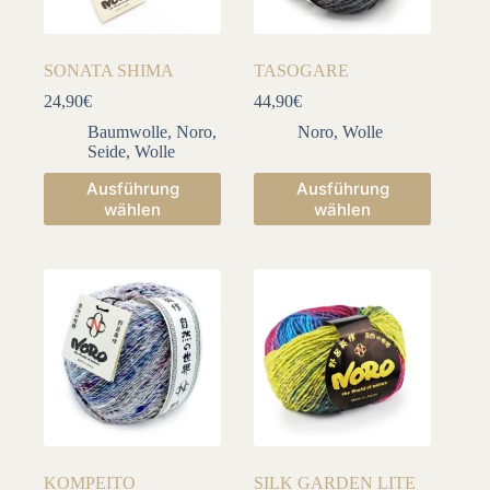
SONATA SHIMA
TASOGARE
24,90
€
44,90
€
Baumwolle
,
Noro
,
Noro
,
Wolle
Seide
,
Wolle
Dieses
Dieses
Ausführung
Ausführung
Produkt
Produkt
wählen
wählen
weist
weist
mehrere
mehrere
Varianten
Varianten
auf.
auf.
Die
Die
Optionen
Optionen
können
können
auf
auf
der
der
Produktseite
Produktseite
gewählt
gewählt
werden
werden
KOMPEITO
SILK GARDEN LITE