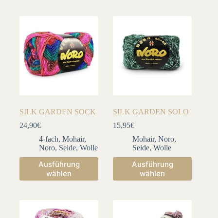
mehrere
mehrere
Varianten
Varianten
auf.
auf.
Die
Die
Optionen
Optionen
können
können
auf
auf
der
der
Produktseite
Produktseite
gewählt
gewählt
werden
werden
SILK GARDEN SOCK
SILK GARDEN SOLO
24,90
€
15,95
€
4-fach
,
Mohair
,
Mohair
,
Noro
,
Noro
,
Seide
,
Wolle
Seide
,
Wolle
Dieses
Dieses
Ausführung
Ausführung
Produkt
Produkt
wählen
wählen
weist
weist
mehrere
mehrere
Varianten
Varianten
auf.
auf.
Die
Die