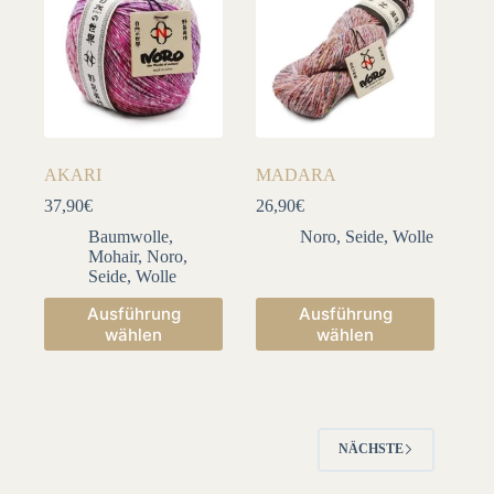
Optionen
Optionen
können
können
auf
auf
der
der
Produktseite
Produktseite
gewählt
gewählt
werden
werden
AKARI
MADARA
37,90
€
26,90
€
Baumwolle
,
Noro
,
Seide
,
Wolle
Mohair
,
Noro
,
Seide
,
Wolle
Dieses
Dieses
Ausführung
Ausführung
Produkt
Produkt
wählen
wählen
weist
weist
mehrere
mehrere
Varianten
Varianten
auf.
auf.
Die
Die
Optionen
Optionen
NÄCHSTE
können
können
auf
auf