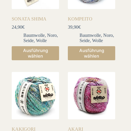
SONATA SHIMA
KOMPEITO
24,90
€
39,90
€
Baumwolle
,
Noro
,
Baumwolle
,
Noro
,
Seide
,
Wolle
Seide
,
Wolle
Dieses
Dieses
Ausführung
Ausführung
Produkt
Produkt
wählen
wählen
weist
weist
mehrere
mehrere
Varianten
Varianten
auf.
auf.
Die
Die
Optionen
Optionen
können
können
auf
auf
der
der
Produktseite
Produktseite
gewählt
gewählt
werden
werden
KAKIGORI
AKARI