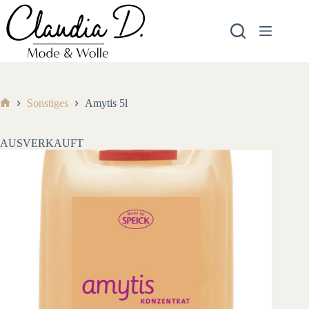
Zum
Inhalt
springen
Sonstiges
Amytis 5l
Start
AUSVERKAUFT