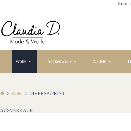
Zum
Kosten
Inhalt
springen
Wolle
Sockenwolle
Nadeln
H
Wolle
DIVERSA/PRINT
Start
AUSVERKAUFT