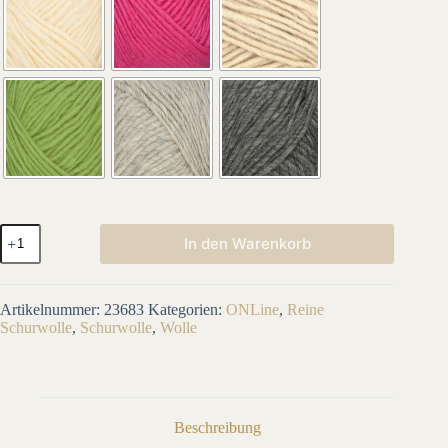
LINIE
In den Warenkorb
231
FILZ
-
WOLLE
Artikelnummer:
23683
Kategorien:
ONLine
,
Reine
Menge
Schurwolle
,
Schurwolle
,
Wolle
Beschreibung