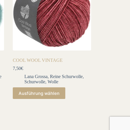
COOL WOOL VINTAGE
7,50
€
e
Lana Grossa
,
Reine Schurwolle
,
Schurwolle
,
Wolle
Dieses
Ausführung wählen
Produkt
weist
mehrere
Varianten
auf.
Die
Optionen