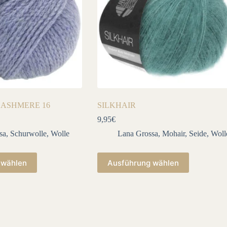
CASHMERE 16
SILKHAIR
9,95
€
sa
,
Schurwolle
,
Wolle
Lana Grossa
,
Mohair
,
Seide
,
Woll
Dieses
 wählen
Ausführung wählen
Produkt
weist
mehrere
Varianten
auf.
Die
Optionen