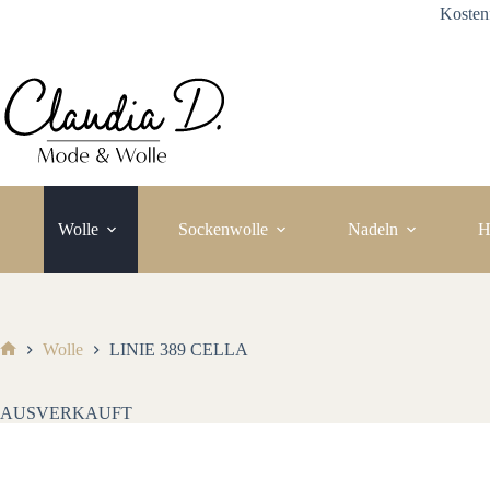
Zum
Kosten
Inhalt
springen
Wolle
Sockenwolle
Nadeln
H
Wolle
LINIE 389 CELLA
Start
AUSVERKAUFT