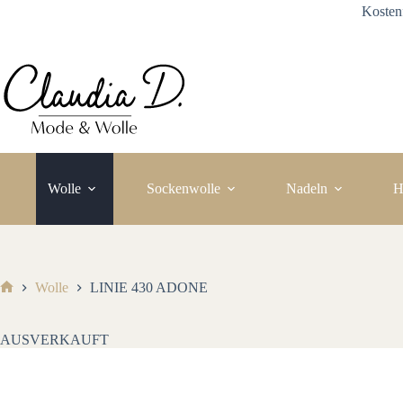
Zum
Kosten
Inhalt
springen
Wolle
Sockenwolle
Nadeln
H
Wolle
LINIE 430 ADONE
Start
AUSVERKAUFT