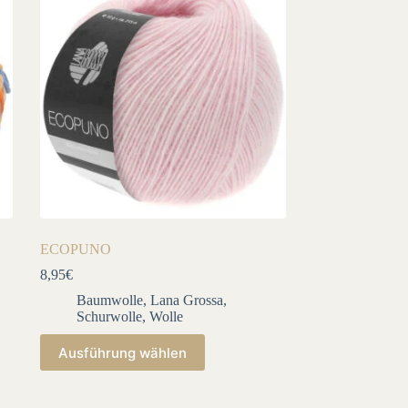
ECOPUNO
8,95
€
Baumwolle
,
Lana Grossa
,
Schurwolle
,
Wolle
Dieses
Ausführung wählen
Produkt
weist
mehrere
Varianten