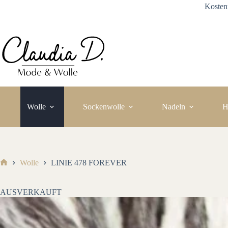
Zum
Kosten
Inhalt
springen
Wolle
Sockenwolle
Nadeln
H
Wolle
LINIE 478 FOREVER
Start
AUSVERKAUFT