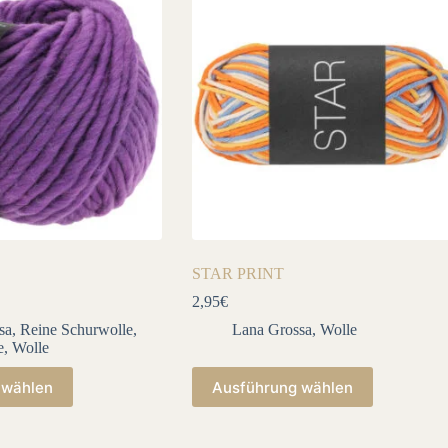
STAR PRINT
2,95
€
sa
,
Reine Schurwolle
,
Lana Grossa
,
Wolle
e
,
Wolle
Dieses
 wählen
Ausführung wählen
Produkt
weist
mehrere
Varianten