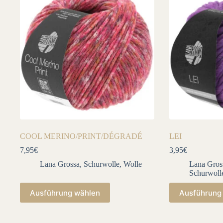
COOL MERINO/PRINT/DÉGRADÉ
LEI
7,95
€
3,95
€
Lana Grossa
,
Schurwolle
,
Wolle
Lana Gros
Schurwoll
Dieses
Dieses
Ausführung wählen
Ausführung
Produkt
Produkt
weist
weist
mehrere
mehrere
Varianten
Varianten