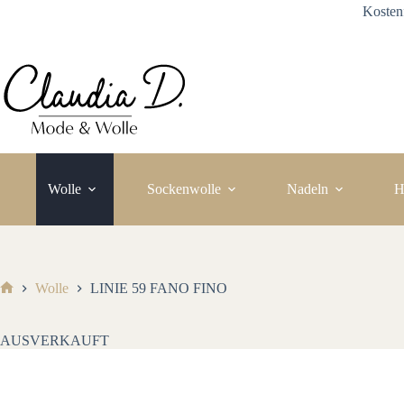
Zum
Kosten
Inhalt
springen
Wolle
Sockenwolle
Nadeln
H
Wolle
LINIE 59 FANO FINO
Start
AUSVERKAUFT