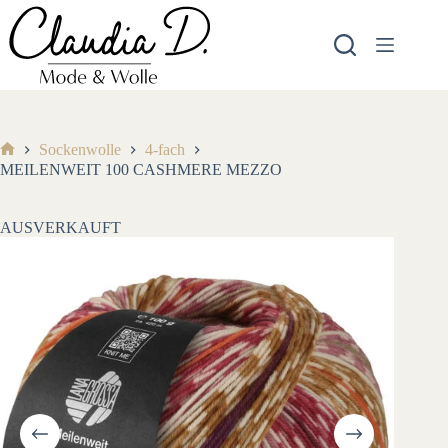
Zum
Inhalt
springen
Sockenwolle
4-fach
Start
MEILENWEIT 100 CASHMERE MEZZO
AUSVERKAUFT