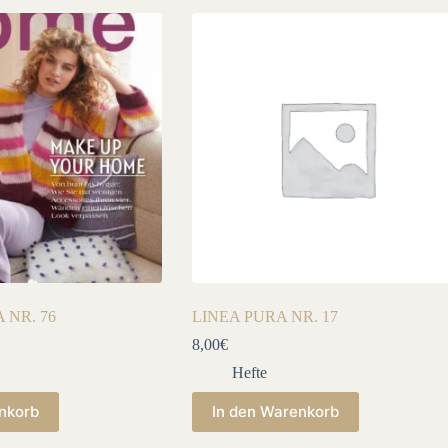
 NR. 76
LINEA PURA NR. 17
8,00
€
Hefte
nkorb
In den Warenkorb