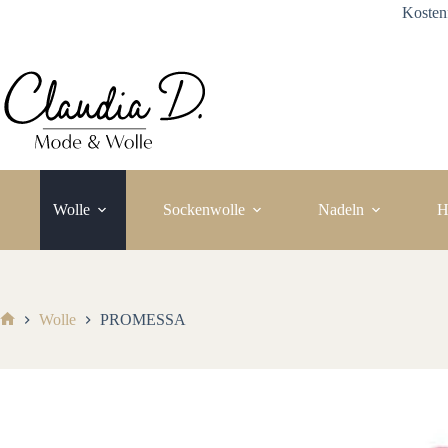
Zum
Kosten
Inhalt
springen
Wolle
Sockenwolle
Nadeln
H
Wolle
PROMESSA
Start