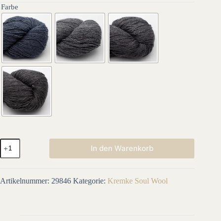
Farbe
Reborn
In den Warenkorb
JEANS
Menge
Artikelnummer:
29846
Kategorie:
Kremke Soul Wool