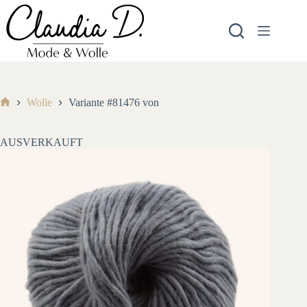
Zum
Inhalt
springen
Wolle
Variante #81476 von
Start
AUSVERKAUFT