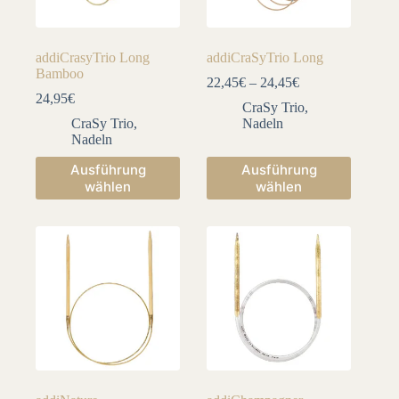
addiCrasyTrio Long
addiCraSyTrio Long
Bamboo
22,45
€
–
24,45
€
24,95
€
CraSy Trio
,
CraSy Trio
,
Nadeln
Nadeln
Dieses
Dieses
Ausführung
Ausführung
Produkt
Produkt
wählen
wählen
weist
weist
mehrere
mehrere
Varianten
Varianten
auf.
auf.
Die
Die
Optionen
Optionen
können
können
auf
auf
der
der
Produktseite
Produktseite
gewählt
gewählt
werden
werden