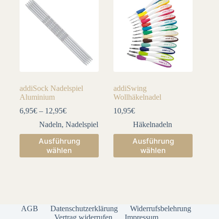
auf.
auf.
Die
Die
Optionen
Optionen
können
können
auf
auf
der
der
Produktseite
Produktseite
gewählt
gewählt
werden
werden
addiSock Nadelspiel
addiSwing
Aluminium
Wollhäkelnadel
6,95
€
–
12,95
€
10,95
€
Nadeln
,
Nadelspiel
Häkelnadeln
Dieses
Dieses
Ausführung
Ausführung
Produkt
Produkt
wählen
wählen
weist
weist
mehrere
mehrere
Varianten
Varianten
auf.
auf.
Die
Die
Optionen
Optionen
können
können
AGB
Datenschutzerklärung
Widerrufsbelehrung
auf
auf
Vertrag widerrufen
Impressum