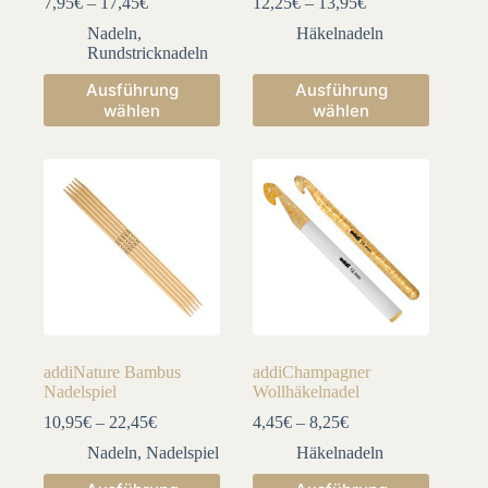
7,95
€
–
17,45
€
12,25
€
–
13,95
€
Nadeln
,
Häkelnadeln
Rundstricknadeln
Dieses
Dieses
Ausführung
Ausführung
Produkt
Produkt
wählen
wählen
weist
weist
mehrere
mehrere
Varianten
Varianten
auf.
auf.
Die
Die
Optionen
Optionen
können
können
auf
auf
der
der
Produktseite
Produktseite
gewählt
gewählt
werden
werden
addiNature Bambus
addiChampagner
Nadelspiel
Wollhäkelnadel
10,95
€
–
22,45
€
4,45
€
–
8,25
€
Nadeln
,
Nadelspiel
Häkelnadeln
Dieses
Dieses