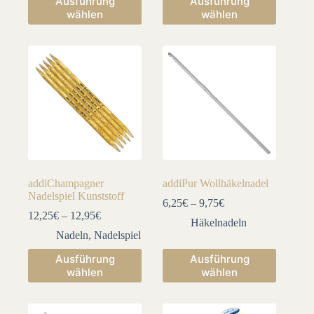
Ausführung
Ausführung
Produkt
Produkt
wählen
wählen
weist
weist
mehrere
mehrere
Varianten
Varianten
auf.
auf.
Die
Die
Optionen
Optionen
können
können
auf
auf
der
der
Produktseite
Produktseite
gewählt
gewählt
werden
werden
addiChampagner
addiPur Wollhäkelnadel
Nadelspiel Kunststoff
6,25
€
–
9,75
€
12,25
€
–
12,95
€
Häkelnadeln
Nadeln
,
Nadelspiel
Dieses
Dieses
Ausführung
Ausführung
Produkt
Produkt
wählen
wählen
weist
weist
mehrere
mehrere
Varianten
Varianten