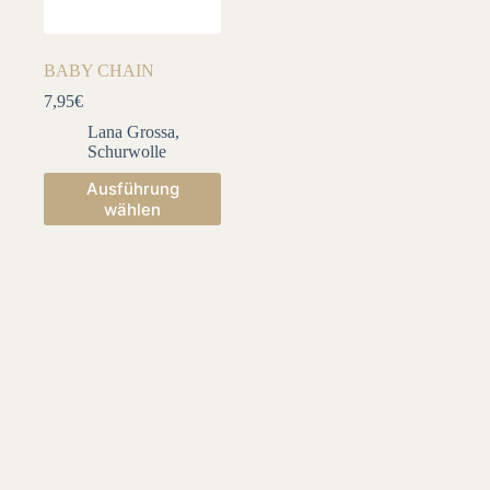
BABY CHAIN
7,95
€
Lana Grossa
,
Schurwolle
Dieses
Ausführung
Produkt
wählen
weist
mehrere
Varianten
auf.
Die
Optionen
können
auf
der
Produktseite
gewählt
werden