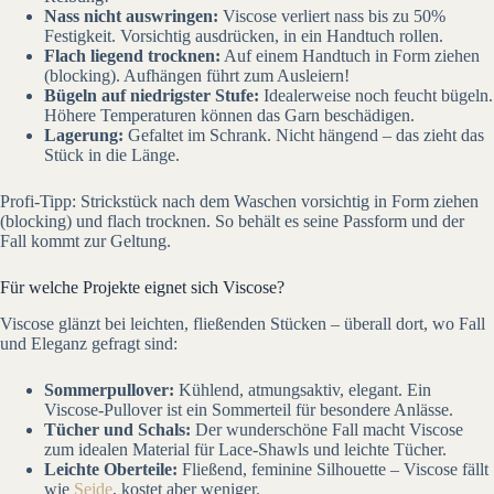
Nass nicht auswringen:
Viscose verliert nass bis zu 50%
Festigkeit. Vorsichtig ausdrücken, in ein Handtuch rollen.
Flach liegend trocknen:
Auf einem Handtuch in Form ziehen
(blocking). Aufhängen führt zum Ausleiern!
Bügeln auf niedrigster Stufe:
Idealerweise noch feucht bügeln.
Höhere Temperaturen können das Garn beschädigen.
Lagerung:
Gefaltet im Schrank. Nicht hängend – das zieht das
Stück in die Länge.
Profi-Tipp: Strickstück nach dem Waschen vorsichtig in Form ziehen
(blocking) und flach trocknen. So behält es seine Passform und der
Fall kommt zur Geltung.
Für welche Projekte eignet sich Viscose?
Viscose glänzt bei leichten, fließenden Stücken – überall dort, wo Fall
und Eleganz gefragt sind:
Sommerpullover:
Kühlend, atmungsaktiv, elegant. Ein
Viscose-Pullover ist ein Sommerteil für besondere Anlässe.
Tücher und Schals:
Der wunderschöne Fall macht Viscose
zum idealen Material für Lace-Shawls und leichte Tücher.
Leichte Oberteile:
Fließend, feminine Silhouette – Viscose fällt
wie
Seide
, kostet aber weniger.