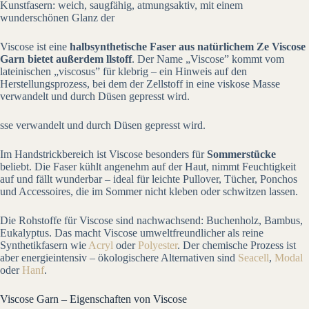
Kunstfasern: weich, saugfähig, atmungsaktiv, mit einem
wunderschönen Glanz der
Viscose ist eine
halbsynthetische Faser aus natürlichem Ze Viscose
Garn bietet außerdem llstoff
. Der Name „Viscose” kommt vom
lateinischen „viscosus” für klebrig – ein Hinweis auf den
Herstellungsprozess, bei dem der Zellstoff in eine viskose Masse
verwandelt und durch Düsen gepresst wird.
sse verwandelt und durch Düsen gepresst wird.
Im Handstrickbereich ist Viscose besonders für
Sommerstücke
beliebt. Die Faser kühlt angenehm auf der Haut, nimmt Feuchtigkeit
auf und fällt wunderbar – ideal für leichte Pullover, Tücher, Ponchos
und Accessoires, die im Sommer nicht kleben oder schwitzen lassen.
Die Rohstoffe für Viscose sind nachwachsend: Buchenholz, Bambus,
Eukalyptus. Das macht Viscose umweltfreundlicher als reine
Synthetikfasern wie
Acryl
oder
Polyester
. Der chemische Prozess ist
aber energieintensiv – ökologischere Alternativen sind
Seacell
,
Modal
oder
Hanf
.
Viscose Garn – Eigenschaften von Viscose