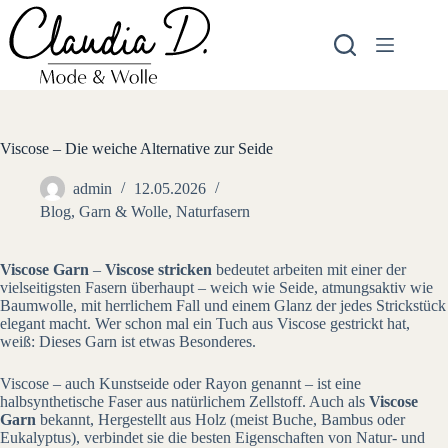
Zum
Inhalt
springen
Viscose – Die weiche Alternative zur Seide
admin
12.05.2026
Blog
,
Garn & Wolle
,
Naturfasern
Viscose Garn
–
Viscose stricken
bedeutet arbeiten mit einer der
vielseitigsten Fasern überhaupt – weich wie Seide, atmungsaktiv wie
Baumwolle, mit herrlichem Fall und einem Glanz der jedes Strickstück
elegant macht. Wer schon mal ein Tuch aus Viscose gestrickt hat,
weiß: Dieses Garn ist etwas Besonderes.
Viscose – auch Kunstseide oder Rayon genannt – ist eine
halbsynthetische Faser aus natürlichem Zellstoff. Auch als
Viscose
Garn
bekannt, Hergestellt aus Holz (meist Buche, Bambus oder
Eukalyptus), verbindet sie die besten Eigenschaften von Natur- und