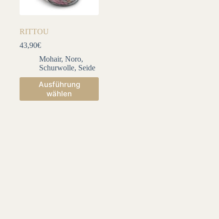
RITTOU
43,90
€
Mohair
,
Noro
,
Schurwolle
,
Seide
Dieses
Ausführung
Produkt
wählen
weist
mehrere
Varianten
auf.
Die
Optionen
können
auf
der
Produktseite
gewählt
werden