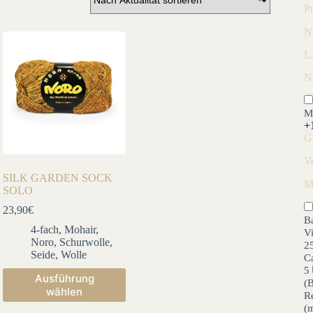
P
N
L
N
M
+
G
V
SILK GARDEN SOCK
M
SOLO
23,90
€
B
4-fach
,
Mohair
,
V
Noro
,
Schurwolle
,
2
Seide
,
Wolle
C
5
Dieses
Ausführung
(
Produkt
wählen
R
weist
(m
mehrere