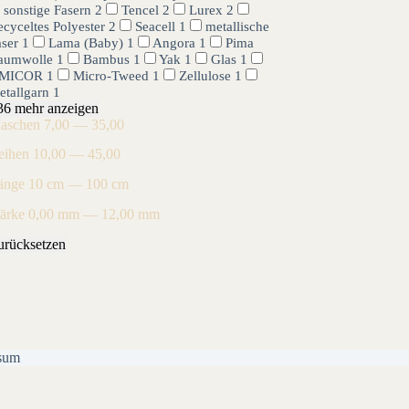
sonstige Fasern
2
Tencel
2
Lurex
2
cyceltes Polyester
2
Seacell
1
metallische
aser
1
Lama (Baby)
1
Angora
1
Pima
aumwolle
1
Bambus
1
Yak
1
Glas
1
MICOR
1
Micro-Tweed
1
Zellulose
1
etallgarn
1
36 mehr anzeigen
aschen
7,00 — 35,00
eihen
10,00 — 45,00
änge
10 cm — 100 cm
tärke
0,00 mm — 12,00 mm
urücksetzen
sum