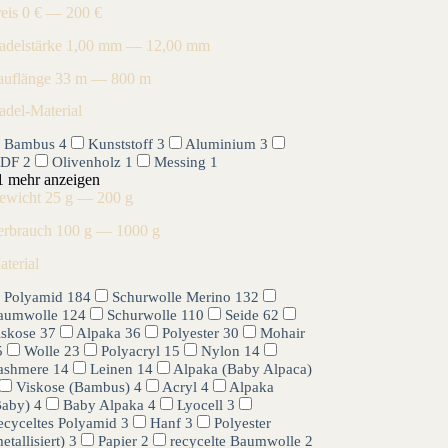
reis
0 € — 200 €
adelstärke
1,00 mm — 12,00 mm
auflänge
33 m — 800 m
adel-Material
Bambus
4
Kunststoff
3
Aluminium
3
DF
2
Olivenholz
1
Messing
1
1 mehr anzeigen
ewicht
25 g — 200 g
erbrauch
100 g — 1000 g
aterial
Polyamid
184
Schurwolle Merino
132
aumwolle
124
Schurwolle
110
Seide
62
iskose
37
Alpaka
36
Polyester
30
Mohair
5
Wolle
23
Polyacryl
15
Nylon
14
ashmere
14
Leinen
14
Alpaka (Baby Alpaca)
Viskose (Bambus)
4
Acryl
4
Alpaka
Baby)
4
Baby Alpaka
4
Lyocell
3
ecyceltes Polyamid
3
Hanf
3
Polyester
etallisiert)
3
Papier
2
recycelte Baumwolle
2