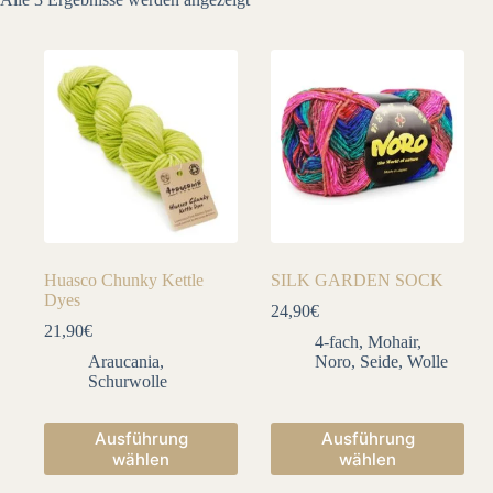
Aktualität
sortiert
Huasco Chunky Kettle
SILK GARDEN SOCK
Dyes
24,90
€
21,90
€
4-fach
,
Mohair
,
Araucania
,
Noro
,
Seide
,
Wolle
Schurwolle
Dieses
Dieses
Ausführung
Ausführung
Produkt
Produkt
wählen
wählen
weist
weist
mehrere
mehrere