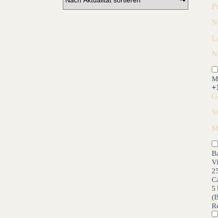
P
N
L
N
M
+
G
V
M
B
V
2
C
5
(
R