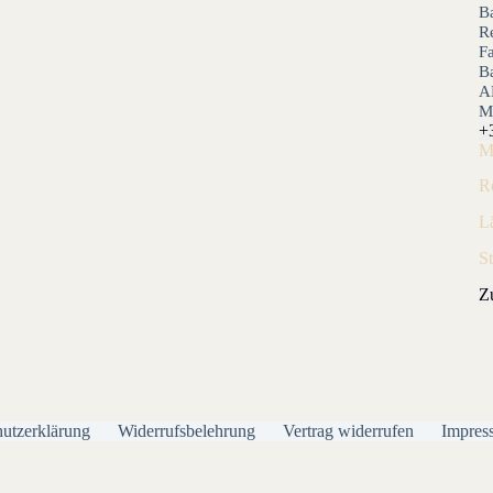
B
Re
F
B
A
M
+
M
R
L
S
Z
utzerklärung
Widerrufsbelehrung
Vertrag widerrufen
Impres
Alle Preise inkl. der gesetzlichen MwSt.