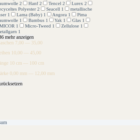
aumwolle
2
Hanf
2
Tencel
2
Lurex
2
cyceltes Polyester
2
Seacell
1
metallische
aser
1
Lama (Baby)
1
Angora
1
Pima
aumwolle
1
Bambus
1
Yak
1
Glas
1
MICOR
1
Micro-Tweed
1
Zellulose
1
etallgarn
1
36 mehr anzeigen
aschen
7,00 — 35,00
eihen
10,00 — 45,00
änge
10 cm — 100 cm
tärke
0,00 mm — 12,00 mm
urücksetzen
sum