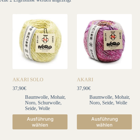
Aktualität
sortiert
AKARI SOLO
AKARI
37,90
€
37,90
€
Baumwolle
,
Mohair
,
Baumwolle
,
Mohair
,
Noro
,
Schurwolle
,
Noro
,
Seide
,
Wolle
Seide
,
Wolle
Dieses
Dieses
Ausführung
Ausführung
Produkt
Produkt
wählen
wählen
weist
weist
mehrere
mehrere
Varianten
Varianten