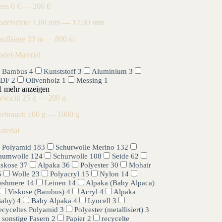
reis
0 € — 200 €
adelstärke
1,00 mm — 12,00 mm
auflänge
33 m — 800 m
adel-Material
Bambus
4
Kunststoff
3
Aluminium
3
DF
2
Olivenholz
1
Messing
1
1 mehr anzeigen
ewicht
25 g — 200 g
erbrauch
100 g — 1000 g
aterial
Polyamid
183
Schurwolle Merino
132
aumwolle
124
Schurwolle
108
Seide
62
iskose
37
Alpaka
36
Polyester
30
Mohair
5
Wolle
23
Polyacryl
15
Nylon
14
ashmere
14
Leinen
14
Alpaka (Baby Alpaca)
Viskose (Bambus)
4
Acryl
4
Alpaka
Baby)
4
Baby Alpaka
4
Lyocell
3
ecyceltes Polyamid
3
Polyester (metallisiert)
3
sonstige Fasern
2
Papier
2
recycelte