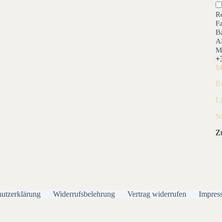
Re
F
B
A
M
+
M
R
L
S
Z
utzerklärung
Widerrufsbelehrung
Vertrag widerrufen
Impres
Alle Preise inkl. der gesetzlichen MwSt.