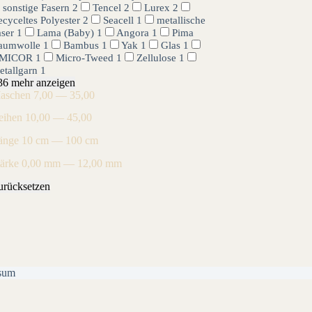
sonstige Fasern
2
Tencel
2
Lurex
2
cyceltes Polyester
2
Seacell
1
metallische
aser
1
Lama (Baby)
1
Angora
1
Pima
aumwolle
1
Bambus
1
Yak
1
Glas
1
MICOR
1
Micro-Tweed
1
Zellulose
1
etallgarn
1
36 mehr anzeigen
aschen
7,00 — 35,00
eihen
10,00 — 45,00
änge
10 cm — 100 cm
tärke
0,00 mm — 12,00 mm
urücksetzen
sum