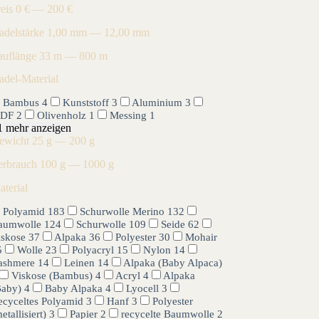
reis
0 € — 200 €
adelstärke
1,00 mm — 12,00 mm
auflänge
33 m — 800 m
adel-Material
Bambus
4
Kunststoff
3
Aluminium
3
DF
2
Olivenholz
1
Messing
1
1 mehr anzeigen
ewicht
25 g — 200 g
erbrauch
100 g — 1000 g
aterial
Polyamid
183
Schurwolle Merino
132
aumwolle
124
Schurwolle
109
Seide
62
iskose
37
Alpaka
36
Polyester
30
Mohair
5
Wolle
23
Polyacryl
15
Nylon
14
ashmere
14
Leinen
14
Alpaka (Baby Alpaca)
Viskose (Bambus)
4
Acryl
4
Alpaka
Baby)
4
Baby Alpaka
4
Lyocell
3
ecyceltes Polyamid
3
Hanf
3
Polyester
etallisiert)
3
Papier
2
recycelte Baumwolle
2