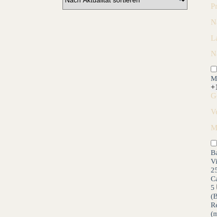
P
N
L
N
M
+
G
V
M
B
V
2
C
5
(
R
(m