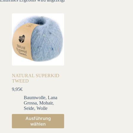
NATURAL SUPERKID
TWEED
9,95
€
Baumwolle
,
Lana
Grossa
,
Mohair
,
Seide
,
Wolle
Dieses
Ausführung
Produkt
wählen
weist
mehrere