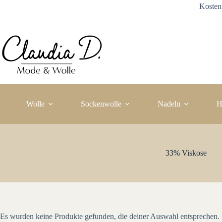
Zum
Kosten
Inhalt
springen
Wolle
Sockenwolle
Nadeln
H
33% Viskose
Es wurden keine Produkte gefunden, die deiner Auswahl entsprechen.