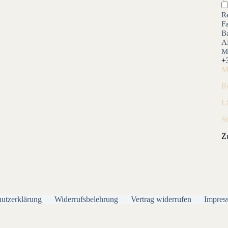
Re
F
B
A
M
+
M
R
L
S
Z
utzerklärung
Widerrufsbelehrung
Vertrag widerrufen
Impres
Alle Preise inkl. der gesetzlichen MwSt.