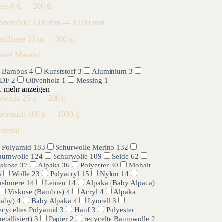
reis
0 € — 200 €
adelstärke
1,00 mm — 12,00 mm
auflänge
33 m — 800 m
adel-Material
Bambus
4
Kunststoff
3
Aluminium
3
DF
2
Olivenholz
1
Messing
1
1 mehr anzeigen
ewicht
25 g — 200 g
erbrauch
100 g — 1000 g
aterial
Polyamid
183
Schurwolle Merino
132
aumwolle
124
Schurwolle
109
Seide
62
iskose
37
Alpaka
36
Polyester
30
Mohair
5
Wolle
23
Polyacryl
15
Nylon
14
ashmere
14
Leinen
14
Alpaka (Baby Alpaca)
Viskose (Bambus)
4
Acryl
4
Alpaka
Baby)
4
Baby Alpaka
4
Lyocell
3
ecyceltes Polyamid
3
Hanf
3
Polyester
etallisiert)
3
Papier
2
recycelte Baumwolle
2