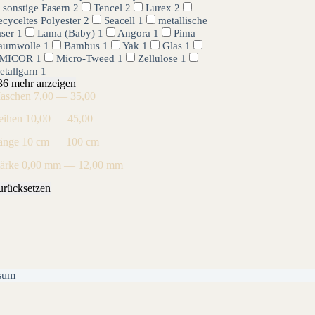
sonstige Fasern
2
Tencel
2
Lurex
2
cyceltes Polyester
2
Seacell
1
metallische
aser
1
Lama (Baby)
1
Angora
1
Pima
aumwolle
1
Bambus
1
Yak
1
Glas
1
MICOR
1
Micro-Tweed
1
Zellulose
1
etallgarn
1
36 mehr anzeigen
aschen
7,00 — 35,00
eihen
10,00 — 45,00
änge
10 cm — 100 cm
tärke
0,00 mm — 12,00 mm
urücksetzen
sum