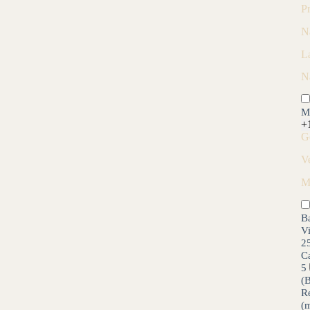
P
N
L
N
M
+
G
V
M
B
V
2
C
5
(
R
(m