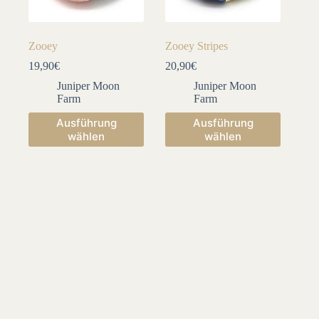
Zooey
Zooey Stripes
19,90
€
20,90
€
Juniper Moon
Juniper Moon
Farm
Farm
Dieses
Dieses
Ausführung
Ausführung
Produkt
Produkt
wählen
wählen
weist
weist
mehrere
mehrere
Varianten
Varianten
auf.
auf.
Die
Die
Optionen
Optionen
können
können
auf
auf
der
der
Produktseite
Produktseite
gewählt
gewählt
werden
werden