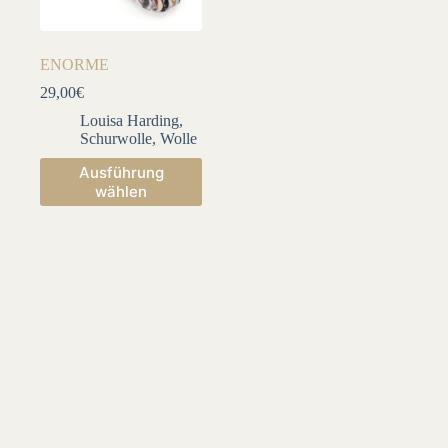
ENORME
29,00
€
Louisa Harding
,
Schurwolle
,
Wolle
Dieses
Ausführung
Produkt
wählen
weist
mehrere
Varianten
auf.
Die
Optionen
können
auf
der
Produktseite
gewählt
werden