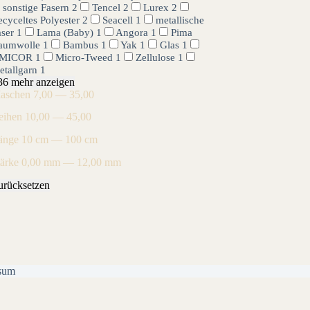
sonstige Fasern
2
Tencel
2
Lurex
2
cyceltes Polyester
2
Seacell
1
metallische
aser
1
Lama (Baby)
1
Angora
1
Pima
aumwolle
1
Bambus
1
Yak
1
Glas
1
MICOR
1
Micro-Tweed
1
Zellulose
1
etallgarn
1
36 mehr anzeigen
aschen
7,00 — 35,00
eihen
10,00 — 45,00
änge
10 cm — 100 cm
tärke
0,00 mm — 12,00 mm
urücksetzen
sum