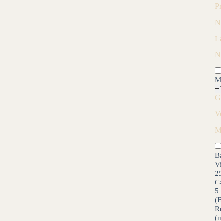
P
N
L
N
M
+
G
V
M
B
V
2
C
5
(
R
(m