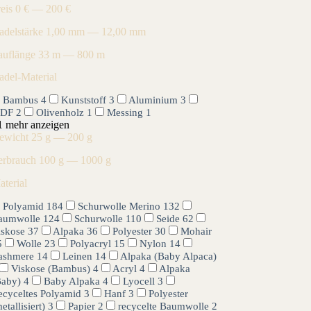
reis
0 € — 200 €
adelstärke
1,00 mm — 12,00 mm
auflänge
33 m — 800 m
adel-Material
Bambus
4
Kunststoff
3
Aluminium
3
DF
2
Olivenholz
1
Messing
1
1 mehr anzeigen
ewicht
25 g — 200 g
erbrauch
100 g — 1000 g
aterial
Polyamid
184
Schurwolle Merino
132
aumwolle
124
Schurwolle
110
Seide
62
iskose
37
Alpaka
36
Polyester
30
Mohair
5
Wolle
23
Polyacryl
15
Nylon
14
ashmere
14
Leinen
14
Alpaka (Baby Alpaca)
Viskose (Bambus)
4
Acryl
4
Alpaka
Baby)
4
Baby Alpaka
4
Lyocell
3
ecyceltes Polyamid
3
Hanf
3
Polyester
etallisiert)
3
Papier
2
recycelte Baumwolle
2