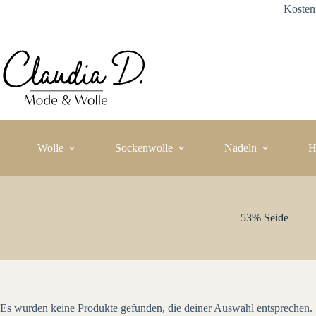
Zum
Kosten
Inhalt
springen
Wolle
Sockenwolle
Nadeln
H
53% Seide
Es wurden keine Produkte gefunden, die deiner Auswahl entsprechen.