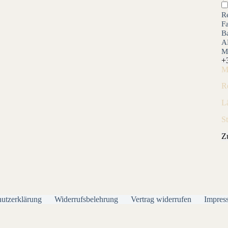
Re
F
B
A
M
+
M
R
L
S
Z
utzerklärung
Widerrufsbelehrung
Vertrag widerrufen
Impres
Alle Preise inkl. der gesetzlichen MwSt.