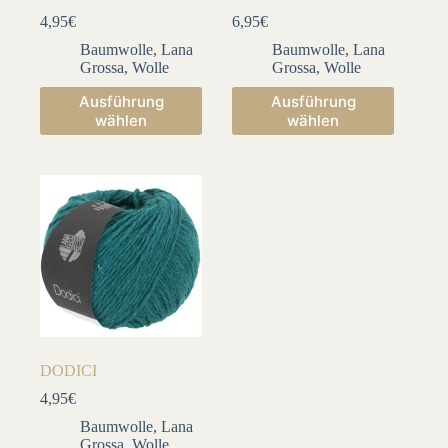
4,95
€
6,95
€
Baumwolle
,
Lana
Baumwolle
,
Lana
Grossa
,
Wolle
Grossa
,
Wolle
Dieses
Dieses
Ausführung
Ausführung
Produkt
Produkt
wählen
wählen
weist
weist
mehrere
mehrere
Varianten
Varianten
auf.
auf.
Die
Die
Optionen
Optionen
können
können
auf
auf
der
der
Produktseite
Produktseite
gewählt
gewählt
werden
werden
DODICI
4,95
€
Baumwolle
,
Lana
Grossa
,
Wolle