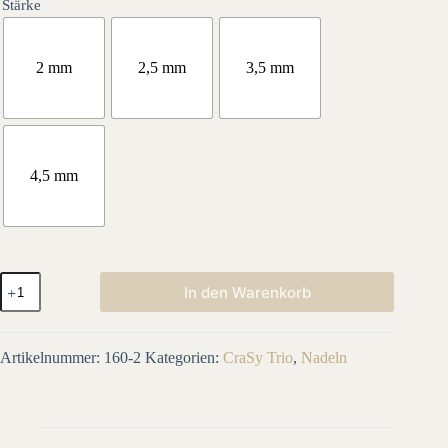
Stärke
2 mm
2,5 mm
3,5 mm
4,5 mm
addiCrasy
In den Warenkorb
Trio
Menge
Artikelnummer:
160-2
Kategorien:
CraSy Trio
,
Nadeln