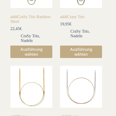
addiCraSy Trio Bamboo
addiCrasy Trio
Short
19,95
€
22,45
€
CraSy Trio
,
CraSy Trio
,
Nadeln
Nadeln
Dieses
Dieses
Ausführung
Ausführung
Produkt
Produkt
wählen
wählen
weist
weist
mehrere
mehrere
Varianten
Varianten
auf.
auf.
Die
Die
Optionen
Optionen
können
können
auf
auf
der
der
Produktseite
Produktseite
gewählt
gewählt
werden
werden