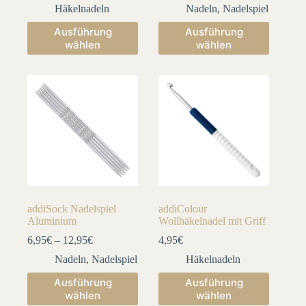
Häkelnadeln
Nadeln
,
Nadelspiel
Dieses
Dieses
Ausführung
Ausführung
Produkt
Produkt
wählen
wählen
weist
weist
mehrere
mehrere
Varianten
Varianten
auf.
auf.
Die
Die
Optionen
Optionen
können
können
auf
auf
der
der
Produktseite
Produktseite
gewählt
gewählt
werden
werden
addiSock Nadelspiel
addiColour
Aluminium
Wollhäkelnadel mit Griff
6,95
€
–
12,95
€
4,95
€
Nadeln
,
Nadelspiel
Häkelnadeln
Dieses
Dieses
Ausführung
Ausführung
Produkt
Produkt
wählen
wählen
weist
weist