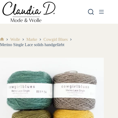
Zum
Inhalt
springen
Wolle
Marke
Cowgirl Blues
Start
Merino Single Lace solids handgefärbt